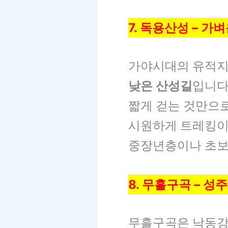
7. 독용산성 – 가
가야시대의 유적지
낮은 산성길
입니다
짧게 걷는 것만으로
시원하게 트레킹이
중장년층이나 초보
8. 무흘구곡 – 성
무흘구곡은 낙동강