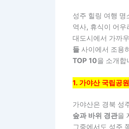
성주 힐링 여행 명
역사, 휴식이 어
대도시에서 가까우
들
사이에서 조용히
TOP 10
을 소개합
1. 가야산 국립공원
가야산은 경북 성
숲과 바위 경관
을 
그중에서도 성주 