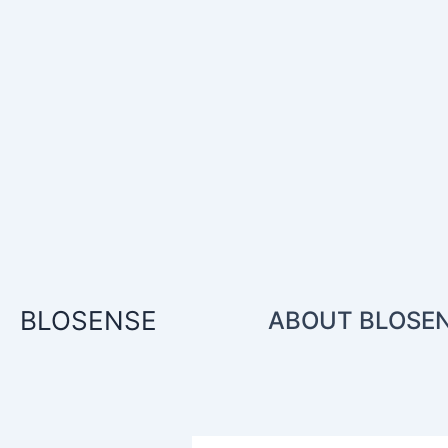
콘
텐
츠
로
건
너
뛰
기
BLOSENSE
ABOUT BLOSE