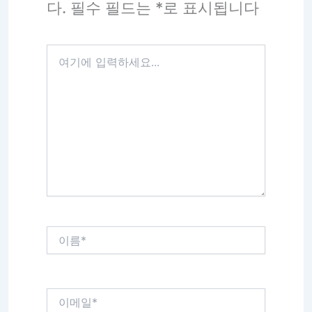
다.
필수 필드는
*
로 표시됩니다
여
기
에
입
력
하
세
요...
이
름
*
이
메