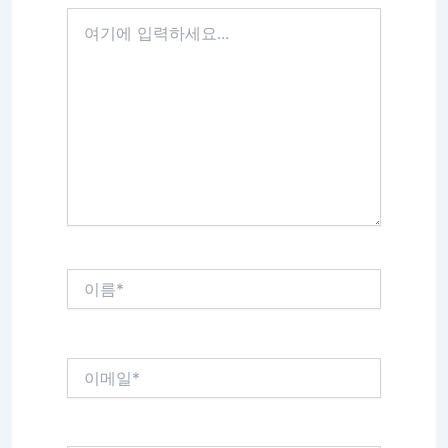
여
기
에
입
력
하
세
요...
이
름
*
이
메
일
*