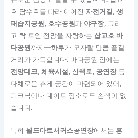
호 담수호를 따라 이어진
자전거길
,
생
태습지공원
,
호수공원
과
야구장
, 그리
고 탁 트인 전망을 자랑하는
삽교호 바
다공원
까지—하루가 모자랄 만큼 즐길
거리가 가득합니다. 바다공원 안에는
전망데크
,
체육시설
,
산책로
,
공연장
등
다채로운 휴게 공간이 마련되어 있어,
피크닉이나 데이트 장소로도 손색이 없
습니다.
특히
월드아트서커스공연장
에서는 흥