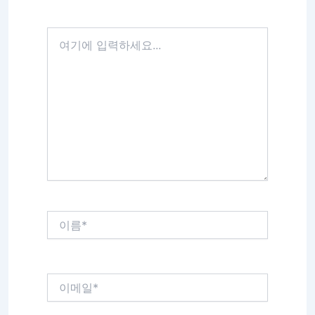
여
기
에
입
력
하
세
요...
이
름
*
이
메
일