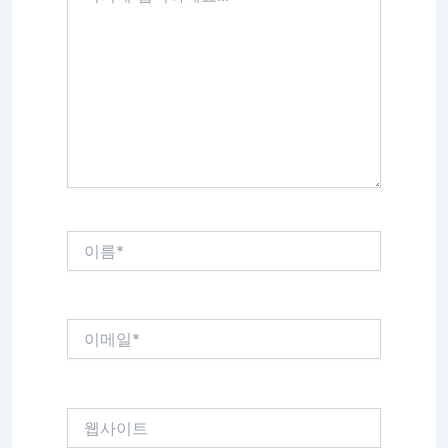
에
입
력
하
세
요...
이
름
*
이
메
일
*
웹
사