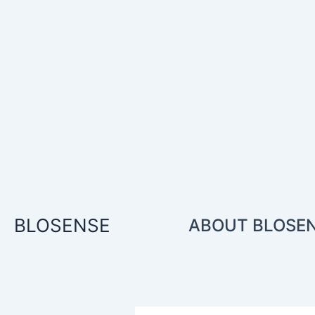
콘
텐
츠
로
건
너
뛰
기
BLOSENSE
ABOUT BLOSE